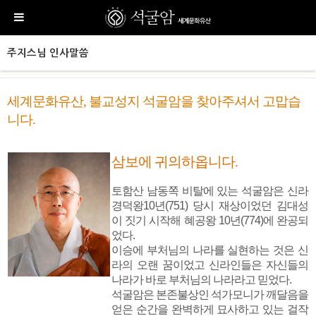
주지스님 인사말씀
세계문화유산, 불교성지 석굴암을 찾아주셔서 고맙습
니다.
삼보에 귀의하옵니다
.
토함산 남동쪽 비탈에 있는 석굴암은 신라
경덕왕10년(751) 당시 재상이었던 김대성
이 짓기 시작해 혜공왕 10년(774)에 완공되
었다.
이승에 부처님의 나라를 실현하는 것은 신
라의 오랜 꿈이었고 신라인들은 자신들의
나라가 바로 부처님의 나라라고 믿었다.
석굴암은 본존불상인 석가모니가 깨달음을
얻은 순간을 완벽하게 묘사하고 있는 걸작