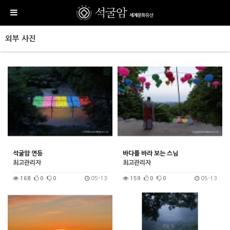
외부 사진
석굴암 연등
바다를 바라 보는 스님
최고관리자
최고관리자
168
0
0
05-13
159
0
0
05-13