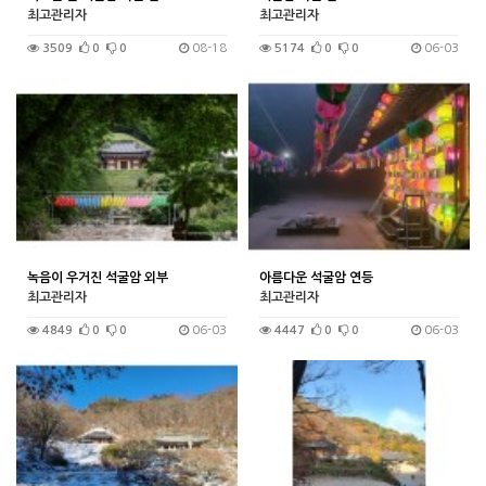
최고관리자
최고관리자
3509
0
0
08-18
5174
0
0
06-03
녹음이 우거진 석굴암 외부
아름다운 석굴암 연등
최고관리자
최고관리자
4849
0
0
06-03
4447
0
0
06-03