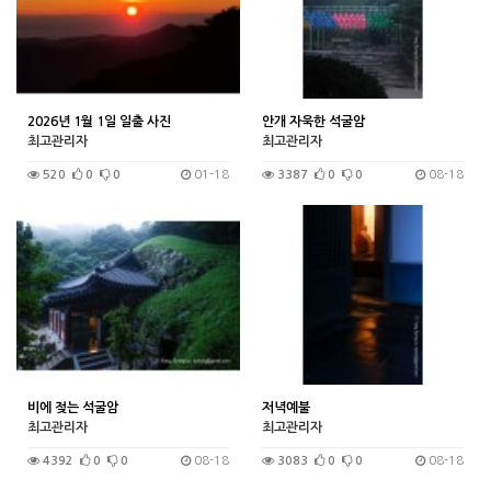
2026년 1월 1일 일출 사진
안개 자욱한 석굴암
최고관리자
최고관리자
520
0
0
01-18
3387
0
0
08-18
비에 젖는 석굴암
저녁예불
최고관리자
최고관리자
4392
0
0
08-18
3083
0
0
08-18