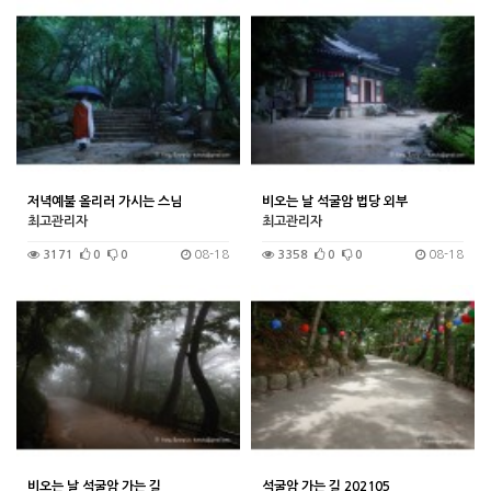
저녁예불 올리러 가시는 스님
비오는 날 석굴암 법당 외부
최고관리자
최고관리자
3171
0
0
08-18
3358
0
0
08-18
비오는 날 석굴암 가는 길
석굴암 가는 길 202105