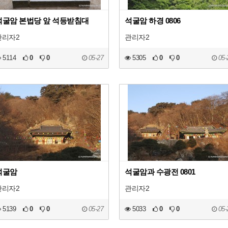
석굴암 본법당 앞 석등받침대
석굴암 하경 0806
관리자2
관리자2
5114
0
0
05-27
5305
0
0
05-
석굴암
석굴암과 수광전 0801
관리자2
관리자2
5139
0
0
05-27
5033
0
0
05-