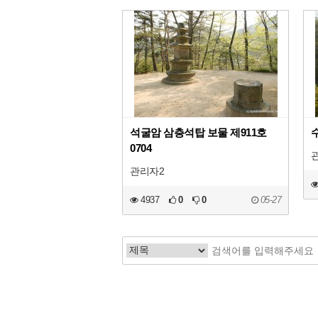
석굴암 삼층석탑 보물 제911호
0704
관리자2
4937
0
0
05-27
처음
맨끝