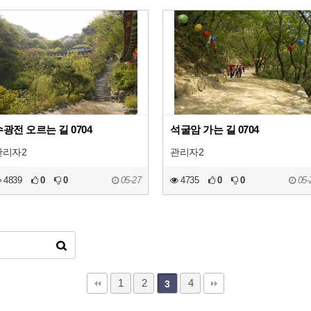
수광전 오르는 길 0704
석굴암 가는 길 0704
관리자2
관리자2
4839
0
0
05-27
4735
0
0
05-
1
2
4
3