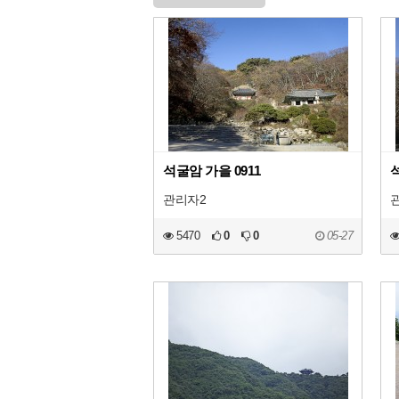
석굴암 가을 0911
석
관리자2
5470
0
0
05-27