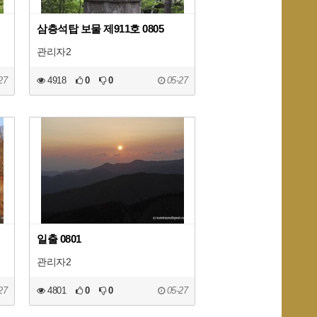
삼층석탑 보물 제911호 0805
관리자2
27
4918
0
0
05-27
일출 0801
관리자2
27
4801
0
0
05-27