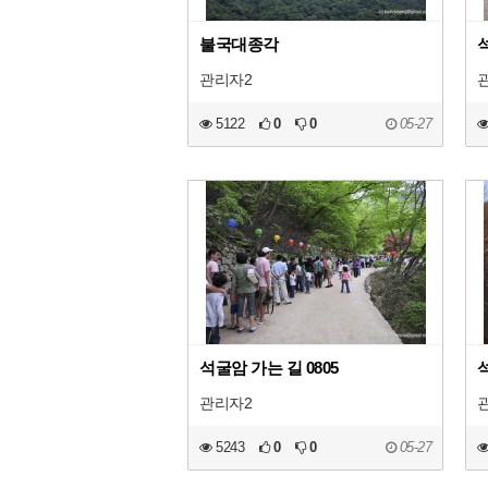
불국대종각
관리자2
5122
0
0
05-27
석굴암 가는 길 0805
관리자2
5243
0
0
05-27