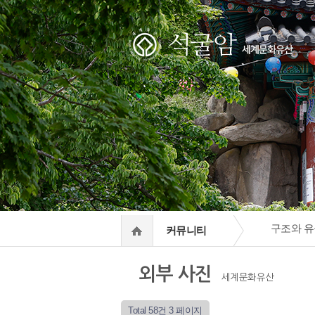
하위분류
하위분류
구조와 유
커뮤니티
외부 사진
세계문화유산
Total 58건
3 페이지