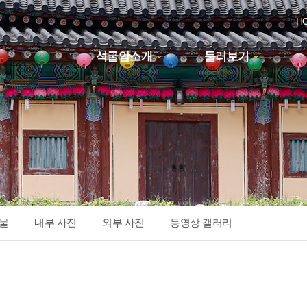
H
석굴암소개
둘러보기
하위분류
물
내부 사진
외부 사진
동영상 갤러리