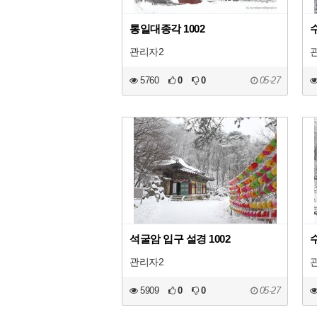
통일대종각 1002
수
관리자2
5760
0
0
05-27
석굴암 입구 설경 1002
수
관리자2
5909
0
0
05-27