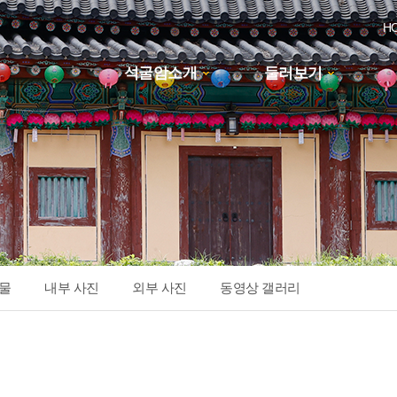
H
석굴암소개
둘러보기
하위분류
물
내부 사진
외부 사진
동영상 갤러리