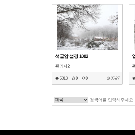
석굴암 설경 1002
일
관리자2
5313
0
0
05-27
처음
맨끝