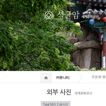
하위분류
하위분류
구조와 유
커뮤니티
외부 사진
세계문화유산
Total 58건
2 페이지