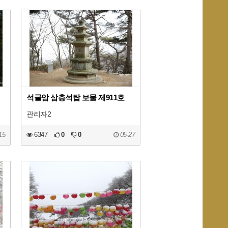
석굴암 삼층석탑 보물 제911호
관리자2
15
6347
0
0
05-27