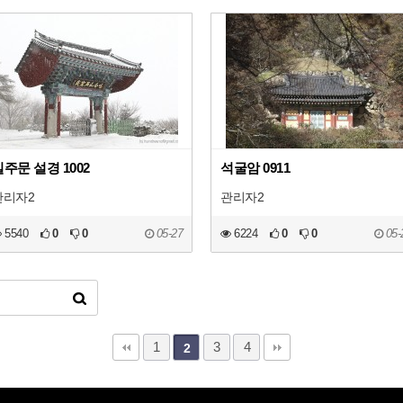
주문 설경 1002
석굴암 0911
관리자2
관리자2
5540
0
0
05-27
6224
0
0
05-
1
3
4
2