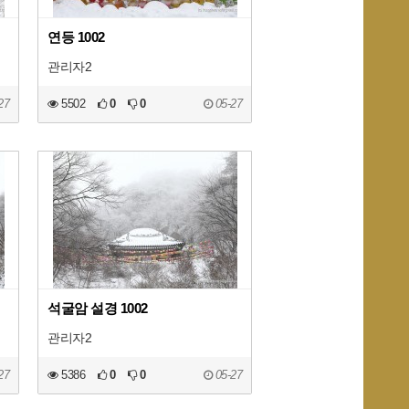
연등 1002
관리자2
27
5502
0
0
05-27
석굴암 설경 1002
관리자2
27
5386
0
0
05-27