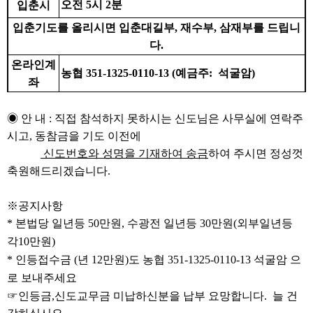
오전 5시 2분
입춘시
입춘기도를 올리시면 입춘대길부
,
재수부
,
삼재부를 드립니
다
.
온라인계
농협
351-1325-0110-13 (
예금주
:
석굴암
)
좌
◉
안 내
:
직접 참석하지 못하시는 신도님은 사무실에 연락주
시고
,
동참금을 기도 이전에
신도번호와 성명을 기재하여 송금
하여 주시면 정성껏
축원해드리겠습니다
.
※
공지사항
*
본법당 일년등 50만원, 수광전 일년등 30만원
(외부일년등
각10만원)
*
인등접수금 (년 12만원)도 농협 351-1325-0110-13 석굴암 으
로 보내주세요
☞
인등금
,
신도교무금 미납하신분을 납부 요망합니다
. 늘 건