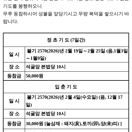
기도를 봉행하오니
무루 동참하시어 성불을 앞당기시고 무량 복덕을 쌓으시기 바
랍니다.
정 초 기 도
(7
일간
)
불기
2570(2026)
년
2
월
19
일
～
2
월
25
일
(
음
,1
월
3
일
일 시
～
1
월
9
일
)
장 소
석굴암 본법당
10
시
동참금
50,000
원
입 춘 기 도
불기 2570(2026)년 2월 4일(수요일) (음, 12월 17
일 시
일)
장 소
석굴암 본법당
10
시
동참금
30,000
원 [눌삼재 : 돼지(亥),토끼(卯),양(未)띠) ]