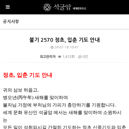
공지사항
불기 2570 정초, 입춘 기도 안내
26-01-18 10:41
최고관리자
1,612회
0건
본문
정초
,
입춘 기도 안내
귀의 삼보 하옵고,
병오년(丙午年)
새해를 맞이하여
불자님 가정에 부처님의 가피가 충만하기를 기원합니다.
세계 문화 유산인 석굴암 에서는 새해를 맞이하여 소원하시
는
모든 일이 성취되시길 간절히 기도하는 정초 신중기도와 입춘