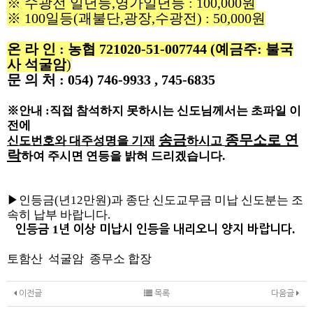
※
수광전 일년등
,
영가일년등
: 100,000
원
※
100
일등
(
괘불단
,
광장
,
수광전
) : 50,000
원
온 라 인
:
농협
721020-51-007744
(
예금주
:
불국
사 석굴암
)
문 의 처
: 054) 746-9933 , 745-6835
※
안내
:
직접 참석하지 못하시는 신도님께서는 초파일 이
전에
송금
종무소로 연
신도번호와 대주성명을 기재
하시고
락
하여 주시면 연등을 밝혀 드리겠습니다
.
▶
인등금
(
년
12
만원
)
과 종단 신도교무금 미납 신도분는 조
속히 납부 바랍니다
.
인등금
1
년 이상 미납시 인등을 내리오니 양지 바랍니다
.
토함산 석굴암 종무소 합장
이전글
목록
다음글