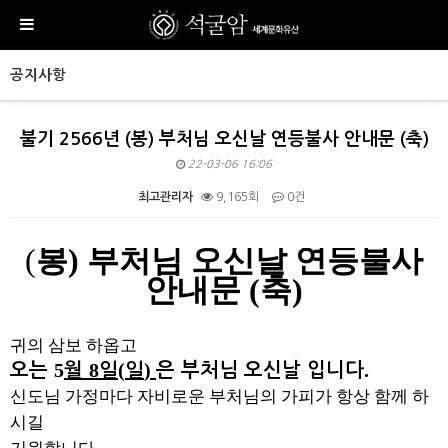
공지사항
불기 2566년 (봉) 부처님 오신날 연등불사 안내문 (축)
22-03-06 16:06
최고관리자
9,165회
0건
본문
(
봉
)
부처님 오신날 연등불사
안내문
(
축
)
귀의 삼보 하옵고
5
8
(
)
.
오는
월
일
일
은 부처님 오신날 입니다
신도님 가정마다 자비로운 부처님의 가피가 항상 함께 하
시길