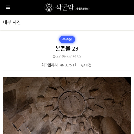
내부 사진
본존불
본존불 23
22-06-08 14:02
최고관리자
8,751회
0건
본문