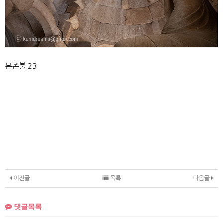
본존불 23
이전글
목록
다음글
댓글목록