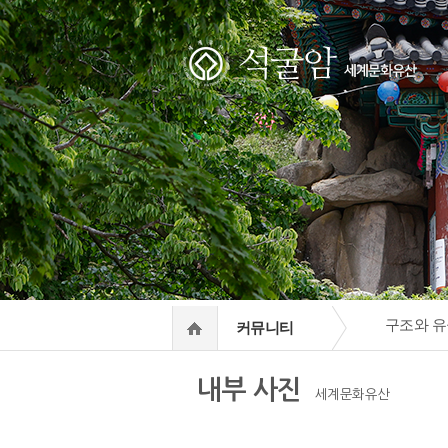
하위분류
하위분류
구조와 유
커뮤니티
내부 사진
세계문화유산