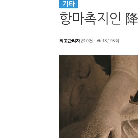
기타
항마촉지인 
최고관리자
0건
18,195회