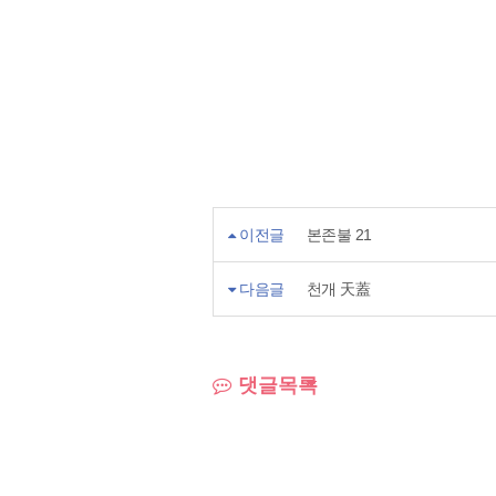
이전글
본존불 21
다음글
천개 天蓋
댓글목록