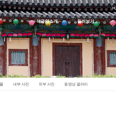
H
석굴암소개
둘러보기
하위분류
물
내부 사진
외부 사진
동영상 갤러리