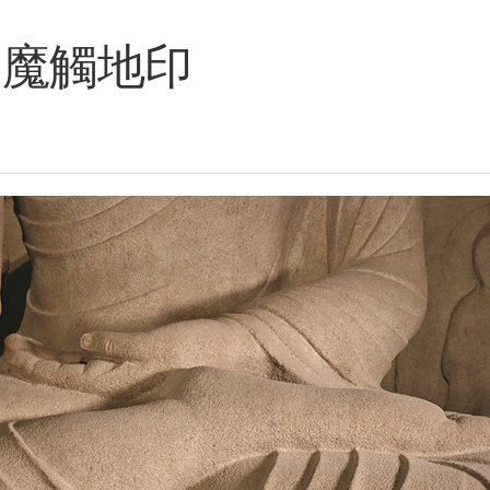
降魔觸地印