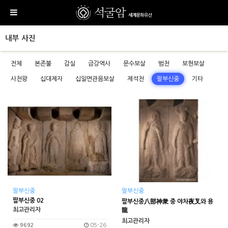
내부 사진
전체
본존불
감실
금강역사
문수보살
범천
보현보살
사천왕
십대제자
십일면관음보살
제석천
팔부신중
기타
팔부신중
팔부신중
팔부신중 02
팔부신중八部神衆 중 야차夜叉와 용
최고관리자
龍
최고관리자
9692
05-26