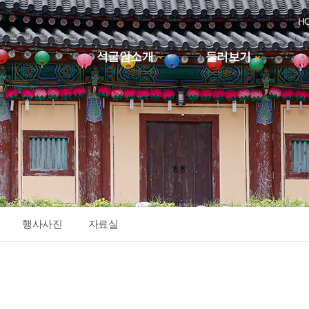
H
석굴암소개
둘러보기
하위분류
행사사진
자료실