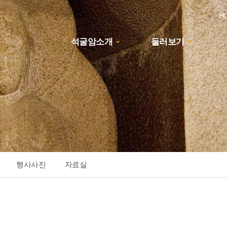
H
석굴암소개
둘러보기
하위분류
행사사진
자료실