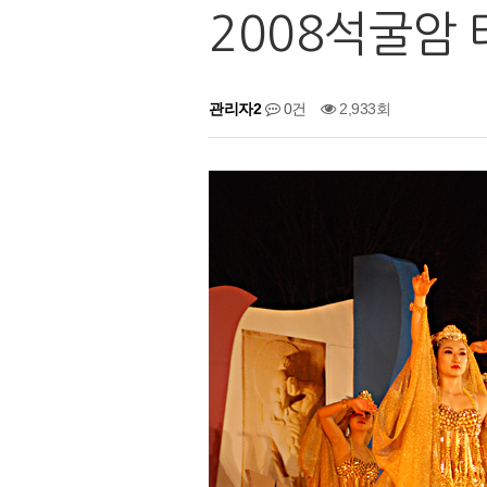
2008석굴암
관리자2
0건
2,933회