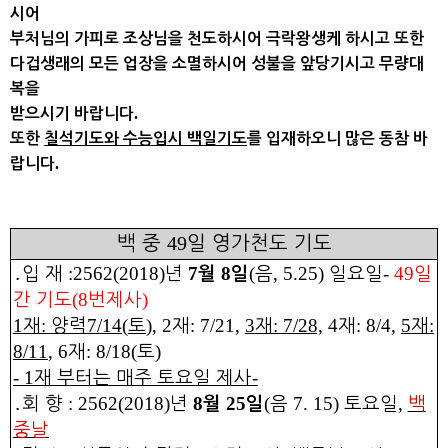
시어
부처님의 가피로 조상님을 천도하시어 극락왕생케 하시고 또한
다겁생래의 모든 업장을 소멸하시어 성불을 앞당기시고 무량대
복을
.
받으시기 바랍니다
또한
칠석기도
와
수능입시 백일기도
를 입재하오니 많은 동참 바
.
랍니다
49
백 중
일 영가천도 기도
:2562(2018)
7
8
(
, 5.25)
-
49
․
입 재
년
월
일
음
일
요일
일
(8
)
간 기도
번제사
1
:
7/14(
)
, 2
: 7/21,
3
: 7/28,
4
: 8/4,
5
:
재
양력
토
재
재
재
재
8/11
, 6
: 8/18(
)
재
토
- 1
-
재 부터는 매주 토요일 제사
: 2562(2018)
8
25
(
7. 15)
,
․
회 향
년
월
일
음
토요일
백
중날