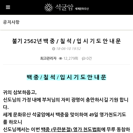
공지사항
불기 2562년 백 중 / 칠 석 / 입 시 기 도 안 내 문
18-06-10 19:52
최고관리자
12,279회
0건
본문
/
/
백 중
칠 석
입 시 기 도 안 내 문
,
귀의 삼보하옵고
신도님의 가정 내에 부처님의 자비 광명이 충만하시길 기원 합니
.
다
49
세계 문화유산 석굴암에서
백중
을 맞이하여
일 영가천도기도
를 하오니
(
)
신도님께서는 이번
백중
우란분절
영가 천도법회
에 무루 동참하