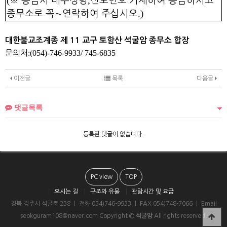
(
,
※
송금시 대주성명
신도번호 기재하여 송금하시고
.)
종무소로 꼭
∼
연락하여 주십시오
대한불교조계종 제 11 교구 토함산 석굴암 종무소 합장
문의처
:(054)-746-9933/ 745-6835
이전글
목록
다음글
댓글목록
등록된 댓글이 없습니다.
PC view
TOP
오시는 길
구조와 유물
관람시간 및 요금
경북 경주시 석굴로 238 ㅣ 전화 054)746-9933 ㅣ FAX 054)748-7066 ㅣ Email
seokguram108@naver.com Copyright ©
석굴암
All rights reserved.