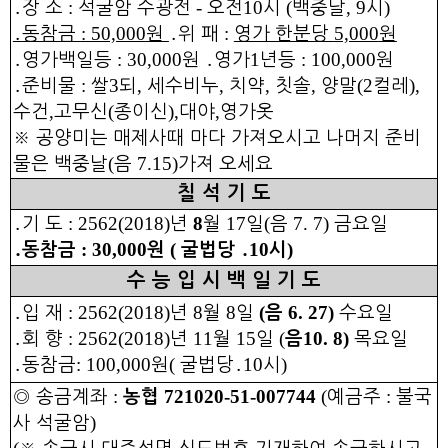
:
-
10
(
, 9
)
․
장 소
석굴암
수광전
오전
시
백중날
시
: 50,000
:
5,000
․
동참금
원
․
위 패
영가 한분당
원
: 30,000
1
: 100,000
․
영가백일등
원
․
영가
년등
원
:
3
,
,
,
,
(2
),
․
준비물
쌀
되
세수비누
치약
칫솔
양말
컬레
,
(
),
,
수건
고무신
종이신
대야
영가옷
※
공양미는 매제사때 마다 가져오시고 나머지 준비
(
7.15)
물은 백중날
음
가져 오세요
칠 석 기 도
: 2562(2018)
8
17
(
7. 7)
․
기 도
년
월
일
음
금요일
: 30,000
(
10
)
․
동참금
원
굴법당
․
시
수 능 입 시 백 일 기 도
: 2562(2018)
8
8
(
6. 27)
․
입 재
년
월
일
음
수요일
: 2562(2018)
11
15
(
10. 8)
․
회 향
년
월
일
음
목요일
: 100,000
(
10
)
․
동참금
원
굴법당
․
시
:
721020-51-007744
(
:
◎
송금계좌
농협
예금주
불국
)
사 석굴암