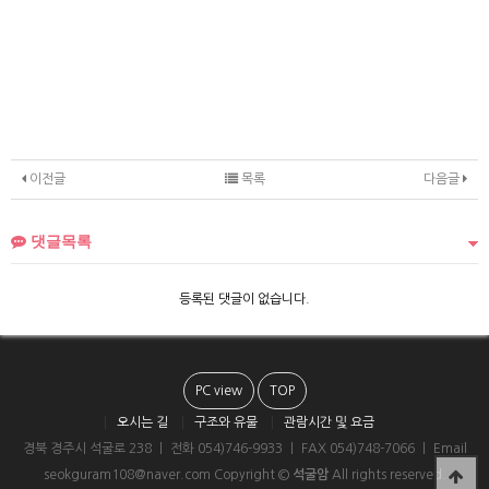
이전글
목록
다음글
댓글목록
등록된 댓글이 없습니다.
PC view
TOP
오시는 길
구조와 유물
관람시간 및 요금
경북 경주시 석굴로 238 ㅣ 전화 054)746-9933 ㅣ FAX 054)748-7066 ㅣ Email
seokguram108@naver.com Copyright ©
석굴암
All rights reserved.