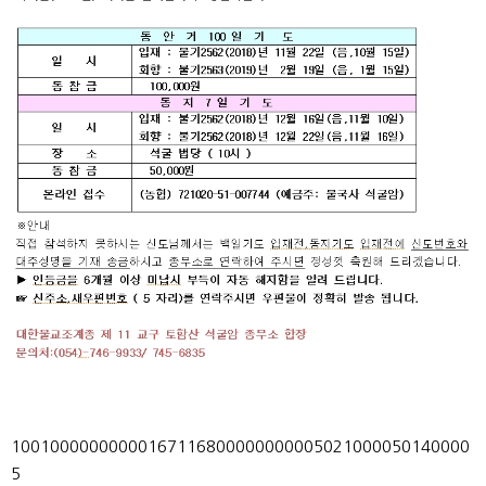
10010000000000167116800000000005021000050140000
5